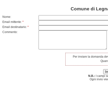
Comune di Legna
Nome:
Email mittente:
*
Email destinatario:
*
Commento:
Per inviare la domanda dev
Quant
N.B.:
I campi s
Ogni invio vie