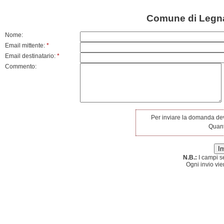
Comune di Legna
Nome:
Email mittente:
*
Email destinatario:
*
Commento:
Per inviare la domanda dev
Quant
N.B.:
I campi s
Ogni invio vie