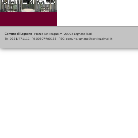
Comune di Legnano
- Piazza San Magno, 9 - 20025 Legnano (MI)
Tel. 0331/471111 - P.I. 00807960158 - PEC:
comune.legnano@cert.legalmail.it