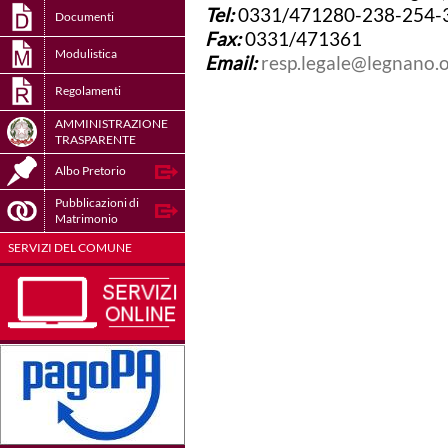
Tel:
0331/471280-238-254-
Documenti
Fax:
0331/471361
Modulistica
Email:
resp.legale@legnano.
Regolamenti
AMMINISTRAZIONE
TRASPARENTE
Albo Pretorio
Pubblicazioni di
Matrimonio
SERVIZI DEL COMUNE