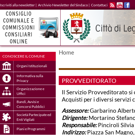
Iscriviti alla newsletter
|
Archivio Newsletter del Sindaco
|
Contattaci
RSS
YOUTUBE
FACE
Home
CONOSCERE IL COMUNE
Organi Istituzionali
Informativa sulla
PROVVEDITORATO
Privacy
Organizzazione e
Il Servizio Provveditorato s
Uffici
Acquisti per i diversi servizi
Bandi, Avvisi e
Concorsi Pubblici
Assessore:
Garbarino Albert
Società Partecipate ed
Dirigente:
Mortarino Stefan
Enti Vigilati
Responsabile:
Pinciroli Silvia
Piani e Programmi
Indirizzo:
Piazza San Magno, 