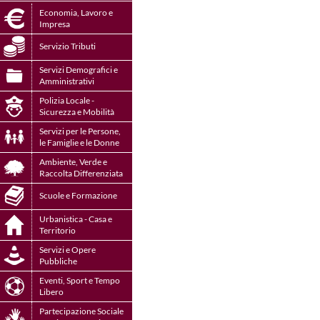
Economia, Lavoro e
Impresa
Servizio Tributi
Servizi Demografici e
Amministrativi
Polizia Locale -
Sicurezza e Mobilità
Servizi per le Persone,
le Famiglie e le Donne
Ambiente, Verde e
Raccolta Differenziata
Scuole e Formazione
Urbanistica - Casa e
Territorio
Servizi e Opere
Pubbliche
Eventi, Sport e Tempo
Libero
Partecipazione Sociale