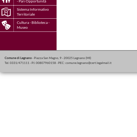
- Pari Opportunità
Sistema Informativo
Territoriale
Cultura - Biblioteca -
Museo
Comune di Legnano
- Piazza San Magno, 9 - 20025 Legnano (MI)
Tel. 0331/471111 - P.I. 00807960158 - PEC:
comune.legnano@cert.legalmail.it