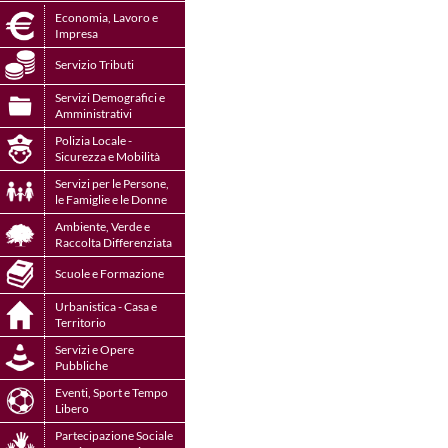
Economia, Lavoro e
Impresa
Servizio Tributi
Servizi Demografici e
Amministrativi
Polizia Locale -
Sicurezza e Mobilità
Servizi per le Persone,
le Famiglie e le Donne
Ambiente, Verde e
Raccolta Differenziata
Scuole e Formazione
Urbanistica - Casa e
Territorio
Servizi e Opere
Pubbliche
Eventi, Sport e Tempo
Libero
Partecipazione Sociale