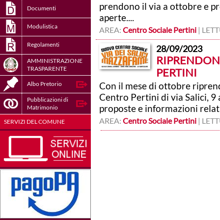
prendono il via a ottobre e p
Documenti
aperte....
Modulistica
AREA:
Centro Sociale Pertini
| LET
Regolamenti
28/09/2023
RIPRENDONO
AMMINISTRAZIONE
TRASPARENTE
PERTINI
Albo Pretorio
Con il mese di ottobre ripren
Centro Pertini di via Salici, 
Pubblicazioni di
proposte e informazioni relativ
Matrimonio
AREA:
Centro Sociale Pertini
| LET
SERVIZI DEL COMUNE