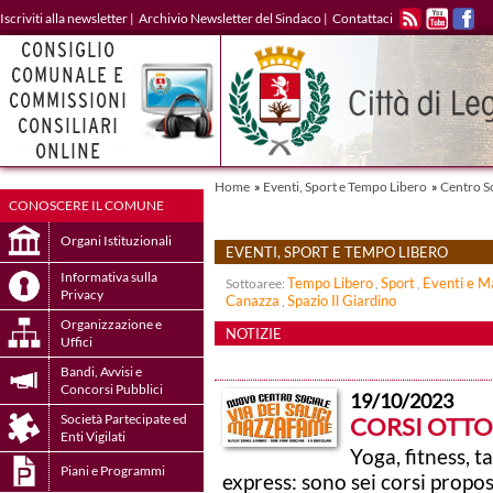
Iscriviti alla newsletter
|
Archivio Newsletter del Sindaco
|
Contattaci
RSS
YOUTUBE
FACE
Home
»
Eventi, Sport e Tempo Libero
»
Centro So
CONOSCERE IL COMUNE
Organi Istituzionali
EVENTI, SPORT E TEMPO LIBERO
Informativa sulla
Sottoaree:
Tempo Libero
,
Sport
,
Eventi e M
Privacy
Canazza
,
Spazio Il Giardino
Organizzazione e
NOTIZIE
Uffici
Bandi, Avvisi e
Concorsi Pubblici
19/10/2023
Società Partecipate ed
CORSI OTTO
Enti Vigilati
Yoga, fitness, t
Piani e Programmi
express: sono sei corsi propost