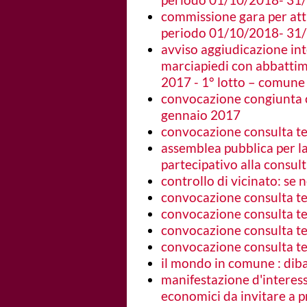
commissione gara per attua
periodo 01/10/2018- 31
avviso aggiudicazione int
marciapiedi con abbattim
2017 - 1° lotto – comune
convocazione congiunta co
gennaio 2017
convocazione consulta ter
assemblea pubblica per la
partecipativo alla consult
controllo di vicinato: se 
convocazione consulta ter
convocazione consulta ter
convocazione consulta ter
convocazione consulta ter
il mondo in comune : diba
manifestazione d'interess
economici da invitare a p