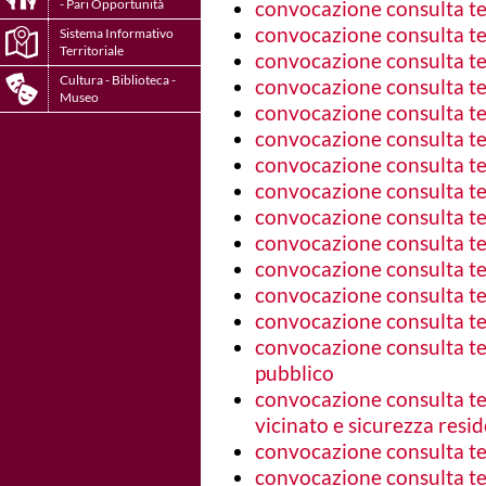
convocazione consulta ter
- Pari Opportunità
convocazione consulta ter
Sistema Informativo
Territoriale
convocazione consulta ter
Cultura - Biblioteca -
convocazione consulta ter
Museo
convocazione consulta ter
convocazione consulta ter
convocazione consulta ter
convocazione consulta ter
convocazione consulta ter
convocazione consulta ter
convocazione consulta ter
convocazione consulta ter
convocazione consulta ter
convocazione consulta ter
pubblico
convocazione consulta ter
vicinato e sicurezza resid
convocazione consulta ter
convocazione consulta ter