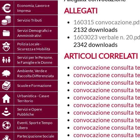
Economia, Lavoro e
ALLEGATI
Impresa
Servizio Tributi
160315 convocazione.p
2132 downloads
Servizi Demografici e
Amministrativi
1603023 verbale n. 20.p
2342 downloads
Polizia Locale -
Sicurezza e Mobilità
ARTICOLI CORRELATI
Servizi per le Persone,
le Famiglie e le Donne
convocazione consulta ter
Ambiente, Verde e
convocazione consulta ter
Raccolta Differenziata
convocazione consulta ter
Scuole e Formazione
convocazione consulta ter
Urbanistica - Casa e
convocazione consulta ter
Territorio
convocazione consulta ter
Servizi e Opere
convocazione consulta ter
Pubbliche
convocazione consulta ter
Eventi, Sport e Tempo
convocazione consulta ter
Libero
convocazione consulta ter
Partecipazione Sociale