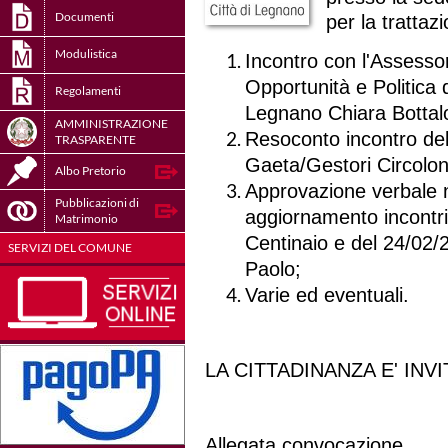
Documenti
per la trattaz
Modulistica
Incontro con l'Assessor
Opportunità e Politica 
Regolamenti
Legnano Chiara Bottal
AMMINISTRAZIONE
Resoconto incontro del 
TRASPARENTE
Gaeta/Gestori Circolon
Albo Pretorio
Approvazione verbale n
Pubblicazioni di
aggiornamento incontri
Matrimonio
Centinaio e del 24/02/
SERVIZI DEL COMUNE
Paolo;
Varie ed eventuali.
LA CITTADINANZA E' INV
Allegata convocazione