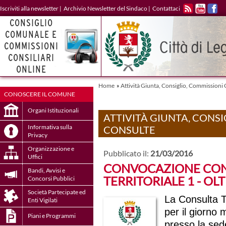
Iscriviti alla newsletter
|
Archivio Newsletter del Sindaco
|
Contattaci
RSS
YOUTUBE
FACE
Home
»
Attività Giunta, Consiglio, Commissioni 
CONOSCERE IL COMUNE
Organi Istituzionali
ATTIVITÀ GIUNTA, CONSI
Informativa sulla
CONSULTE
Privacy
Organizzazione e
Pubblicato il:
21/03/2016
Uffici
CONVOCAZIONE CO
Bandi, Avvisi e
TERRITORIALE 1 - O
Concorsi Pubblici
Società Partecipate ed
La Consulta T
Enti Vigilati
per il giorno
Piani e Programmi
presso la sed