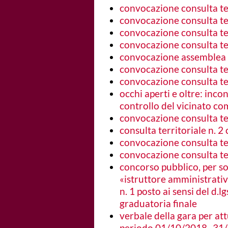
convocazione consulta ter
convocazione consulta ter
convocazione consulta ter
convocazione consulta ter
convocazione assemblea te
convocazione consulta ter
convocazione consulta ter
occhi aperti e oltre: inco
controllo del vicinato c
convocazione consulta ter
consulta territoriale n. 2 
convocazione consulta ter
convocazione consulta ter
concorso pubblico, per sol
«istruttore amministrativo
n. 1 posto ai sensi del d.l
graduatoria finale
verbale della gara per attu
periodo 01/10/2018- 31