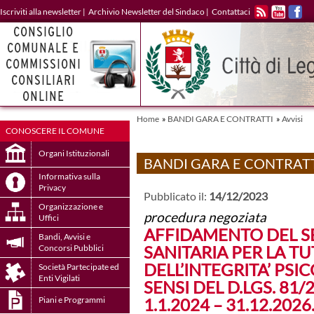
Iscriviti alla newsletter
|
Archivio Newsletter del Sindaco
|
Contattaci
RSS
YOUTUBE
FACE
Home
»
BANDI GARA E CONTRATTI
»
Avvisi
CONOSCERE IL COMUNE
Organi Istituzionali
BANDI GARA E CONTRAT
Informativa sulla
Privacy
Pubblicato il:
14/12/2023
Organizzazione e
procedura negoziata
Uffici
AFFIDAMENTO DEL S
Bandi, Avvisi e
SANITARIA PER LA TU
Concorsi Pubblici
DELL’INTEGRITA’ PSIC
Società Partecipate ed
Enti Vigilati
SENSI DEL D.LGS. 81/2
Piani e Programmi
1.1.2024 – 31.12.2026