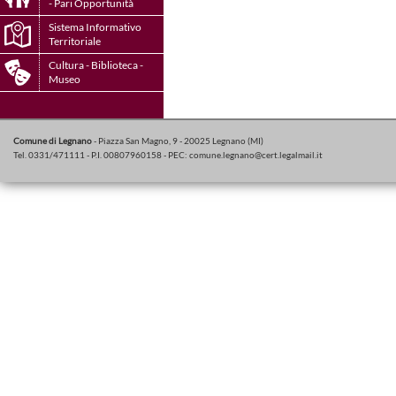
- Pari Opportunità
Sistema Informativo
Territoriale
Cultura - Biblioteca -
Museo
Comune di Legnano
- Piazza San Magno, 9 - 20025 Legnano (MI)
Tel. 0331/471111 - P.I. 00807960158 - PEC:
comune.legnano@cert.legalmail.it