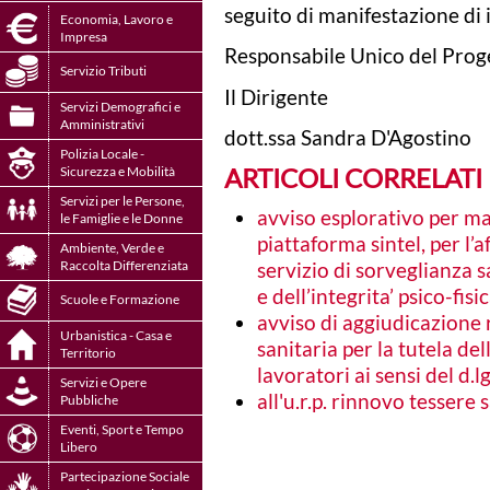
seguito di manifestazione di 
Economia, Lavoro e
Impresa
Responsabile Unico del Proge
Servizio Tributi
Il Dirigente
Servizi Demografici e
Amministrativi
dott.ssa Sandra D'Agostino
Polizia Locale -
ARTICOLI CORRELATI
Sicurezza e Mobilità
Servizi per le Persone,
avviso esplorativo per ma
le Famiglie e le Donne
piattaforma sintel, per l’
Ambiente, Verde e
Raccolta Differenziata
servizio di sorveglianza sa
e dell’integrita’ psico-fisi
Scuole e Formazione
avviso di aggiudicazione r
Urbanistica - Casa e
sanitaria per la tutela dell
Territorio
lavoratori ai sensi del d.l
Servizi e Opere
all'u.r.p. rinnovo tessere
Pubbliche
Eventi, Sport e Tempo
Libero
Partecipazione Sociale