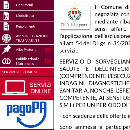
Documenti
Il Comune di
negoziata con
Modulistica
mediante riba
Regolamenti
sensi all’a
l’applicazione dell’esclusio
AMMINISTRAZIONE
TRASPARENTE
all’art. 54 del D.Lgs. n. 36/20
servizio
Albo Pretorio
Pubblicazioni di
SERVIZIO DI SORVEGLIA
Matrimonio
SALUTE E DELL’INTEGRI
SERVIZI DEL COMUNE
(COMPRENDENTE L’ESECUZI
INDAGINI DIAGNOSTICHE
SANITARIA, NONCHE’ L’EF
COMPETENTE, AI SENSI DEG
S.M.I.) PER UN PERIODO DI
- con scadenza delle offerte 
Sono ammessi a partecipar